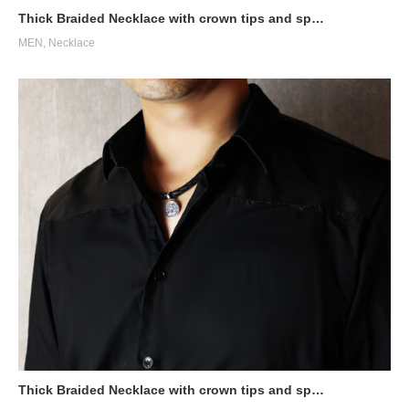
Thick Braided Necklace with crown tips and sp…
MEN
,
Necklace
SILK CODE w/HOOK（SN-SLK01）
SILK CODE w/HOOK（SN-SLK01）
Thick Braided Necklace with crown tips and sp…