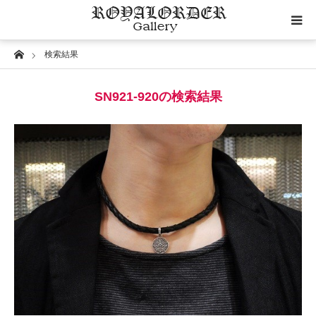
Home
検索結果
Category
SN921-920の検索結果
Image
Motif
Material
Wedding
RoyalOrder Links