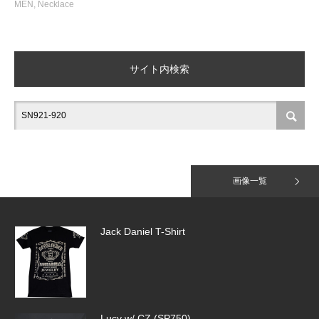
MEN
,
Necklace
Tiny Pave Hoops（SE918）＆HALF TI…
サイト内検索
Tiny Pave Hoops（SE918）
画像一覧
Jack Daniel T-Shirt
Lucy w/ CZ (SP750)