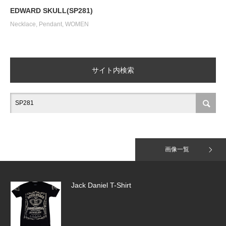
SILK CODE w/HOOK（SN-SLK01）
EDWARD SKULL(SP281)
Necklace
,
Pendant
,
WOMEN
Tiny Pave Hoops（SE918）＆HALF TI…
サイト内検索
Tiny Pave Hoops（SE918）
画像一覧
Jack Daniel T-Shirt