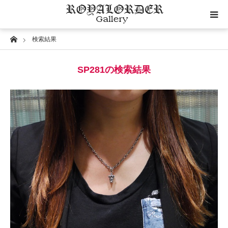
Home
検索結果
Category
SP281の検索結果
Image
Motif
Material
Wedding
SILK CODE w/HOOK（SN-SLK01）
RoyalOrder Links