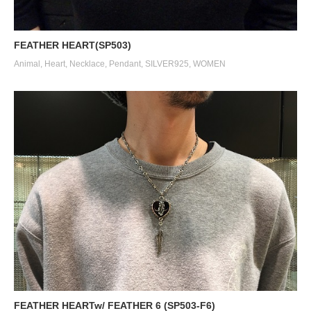
FEATHER HEART(SP503)
Animal
,
Heart
,
Necklace
,
Pendant
,
SILVER925
,
WOMEN
SILK CODE w/HOOK（SN-SLK01）
SILK CODE w/HOOK（SN-SLK01）
FEATHER HEARTw/ FEATHER 6 (SP503-F6)