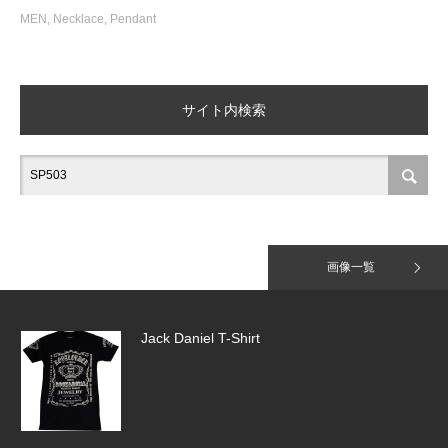
MEN
,
Necklace
,
Pendant
Tiny Pave Hoops（SE918）＆HALF TI…
サイト内検索
Tiny Pave Hoops（SE918）
画像一覧
Jack Daniel T-Shirt
Lucy w/ CZ (SP750)