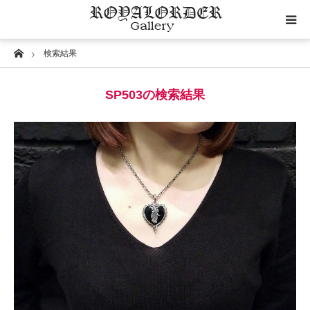
Home
検索結果
Category
SP503の検索結果
Image
Motif
Material
Wedding
RoyalOrder Links