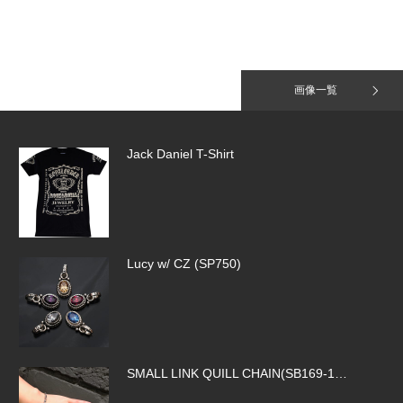
Tiny Pave Hoops（SE918）
画像一覧
Jack Daniel T-Shirt
Lucy w/ CZ (SP750)
SMALL LINK QUILL CHAIN(SB169-1…