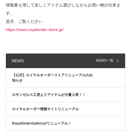
情報量も増して楽しくアイテム選びしながらお買い物が出来ま
す。
是非、ご覧ください
https://www.royalorder-store.jp/
SILK CODE w/HOOK（SN-SLK01）
NEWS
NEWS一覧
SILK CODE w/HOOK（SN-SLK01）
【公式】ロイヤルオーダーストアリニューアルのお
知らせ
ロサンゼルス工房よりアイテムが大量入荷！！
Tiny Pave Hoops（SE918）＆HALF TI…
ロイヤルオーダー情報サイトリニューアル
RoyalOrderGalleryがリニューアル！