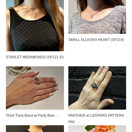
SMALL ALLEGRA HEART (SP219)
STARLET W/DIAMONDS (SP121-D)
SILK CODE w/HOOK（SN-SLK01）
SILK CODE w/HOOK（SN-SLK01）
Thick Tiara Band w/ Party Bow …
PANTHER w/ LEOPARD PATTERN
PAV…