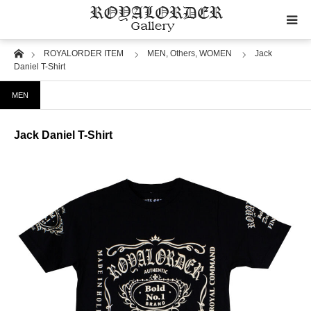
Home
ROYALORDER ITEM
MEN,
Others,
WOMEN
Jack
Category
Daniel T-Shirt
MEN
Image
Jack Daniel T-Shirt
Motif
Material
Wedding
RoyalOrder Links