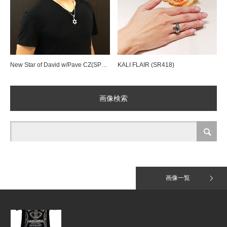
Tiny Pave Hoops（SE918）＆HALF TI…
KALI FLAIR (SR418)
New Star of David w/Pave CZ(SP…
Tiny Pave Hoops（SE918）
画像検索
Jack Daniel T-Shirt
画像一覧
Lucy w/ CZ (SP750)