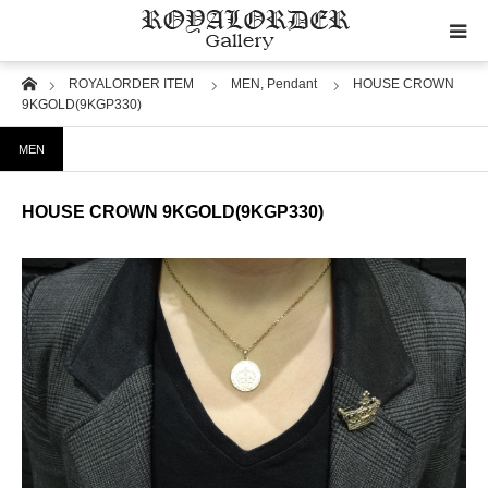
Home
ROYALORDER ITEM
MEN,
Pendant
HOUSE CROWN
Category
9KGOLD(9KGP330)
MEN
Image
HOUSE CROWN 9KGOLD(9KGP330)
Motif
Material
Wedding
RoyalOrder Links