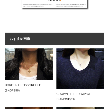
おすすめ画像
BORDER CROSS 9KGOLD
(9KGP396)
CROWN LETTER W/PAVE
DIAMOND(SP…