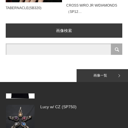
CROSS W/RO JR W/DIAMONDS
TABERNACLE(SB320)
（SP12…
Tiny Pave Hoops（SE918）
画像検索
Jack Daniel T-Shirt
画像一覧
Lucy w/ CZ (SP750)