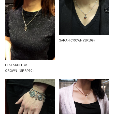
SARAH CROWN (SP109)
SILK CODE w/HOOK（SN-SLK01）
FLAT SKULL w/
CROWN（SRRP50）
SILK CODE w/HOOK（SN-SLK01）
Tiny Pave Hoops（SE918）＆HALF TI…