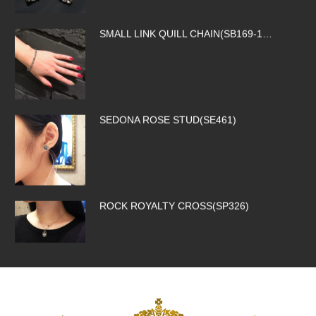
SMALL LINK QUILL CHAIN(SB169-1…
SEDONA ROSE STUD(SE461)
ROCK ROYALTY CROSS(SP326)
SILK CODE w/HOOK(SN-SLK01-BROW…