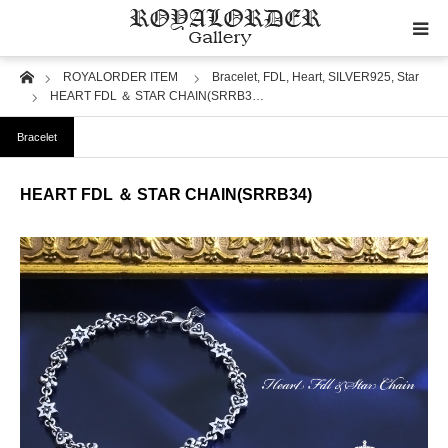
Home
ROYALORDER ITEM
Bracelet,
FDL,
Heart,
SILVER925,
Star
Category
HEART FDL ＆ STAR CHAIN(SRRB3…
Bracelet
Image
HEART FDL ＆ STAR CHAIN(SRRB34)
Motif
Material
Wedding
RoyalOrder Links