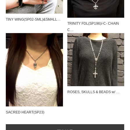
TINY WING(SP02-SML)&SMALL…
TRINITY FDL(SP196)/-C- CHAIN
C…
SILK CODE w/HOOK（SN-SLK01）
SILK CODE w/HOOK（SN-SLK01）
ROSES, SKULLS & BEADS w/ …
Tiny Pave Hoops（SE918）＆HALF TI…
SACRED HEART(SP23)