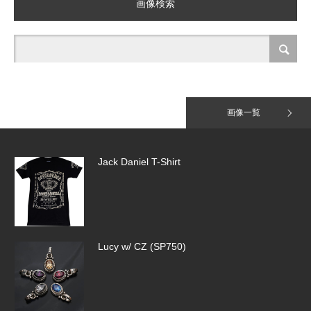
画像検索
Tiny Pave Hoops（SE918）
Jack Daniel T-Shirt
画像一覧
Lucy w/ CZ (SP750)
SMALL LINK QUILL CHAIN(SB169-1…