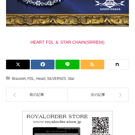
HEART FDL ＆ STAR CHAIN(SRRB34)
Bracelet
,
FDL
,
Heart
,
SILVER925
,
Star
前の記事
次の記事