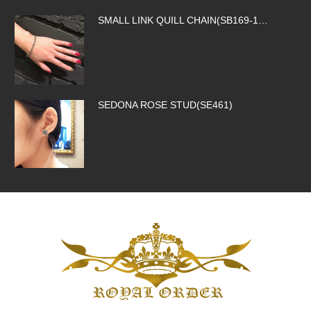
SEDONA ROSE STUD(SE461)
ROCK ROYALTY CROSS(SP326)
SILK CODE w/HOOK(SN-SLK01-BROW…
SMALL CORONATION CROSS W/ CZ(S…