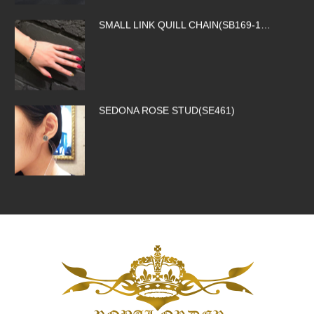
SEDONA ROSE STUD(SE461)
ROCK ROYALTY CROSS(SP326)
SILK CODE w/HOOK(SN-SLK01-BROW…
SMALL CORONATION CROSS W/ CZ(S…