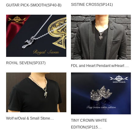
SISTINE CROSS(SP141)
GUITAR PICK-SMOOTH(SP40-B)
SILK CODE w/HOOK（SN-SLK01）
ROYAL SEVEN(SP337)
FDL and Heart Pendant w/Heart …
SILK CODE w/HOOK（SN-SLK01）
Tiny Pave Hoops（SE918）＆HALF TI…
Wolf w/Oval & Small Stone…
TINY CROWN WHITE
EDITION(SP115…