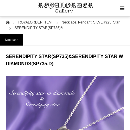
Home
ROYALORDER ITEM
Necklace,
Pendant,
SILVER925,
Star
Category
SERENDIPITY STAR(SP735)&…
Necklace
Image
SERENDIPITY STAR(SP735)&SERENDIPITY STAR W
Motif
DIAMONDS(SP735-D)
Material
Wedding
RoyalOrder Links