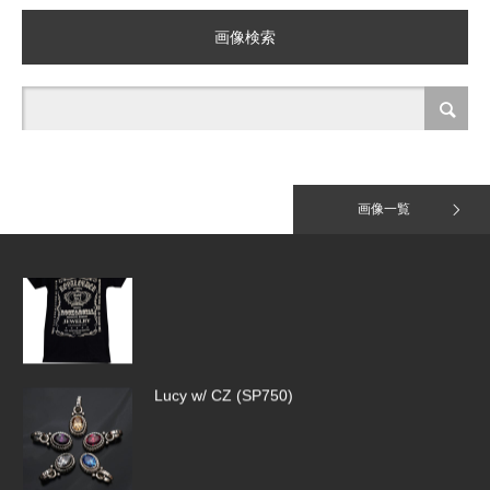
Tiny Pave Hoops（SE918）
画像検索
Jack Daniel T-Shirt
画像一覧
Lucy w/ CZ (SP750)
SMALL LINK QUILL CHAIN(SB169-1…