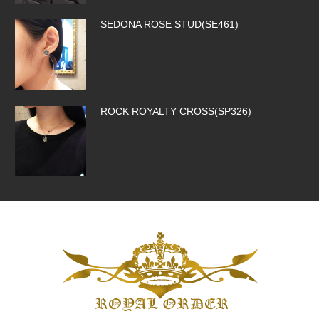
SEDONA ROSE STUD(SE461)
ROCK ROYALTY CROSS(SP326)
SILK CODE w/HOOK(SN-SLK01-BROW…
SMALL CORONATION CROSS W/ CZ(S…