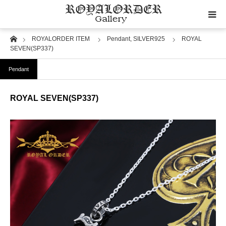
Home
ROYALORDER ITEM
Pendant,
SILVER925
ROYAL
Category
SEVEN(SP337)
Pendant
Image
ROYAL SEVEN(SP337)
Motif
Material
Wedding
RoyalOrder Links