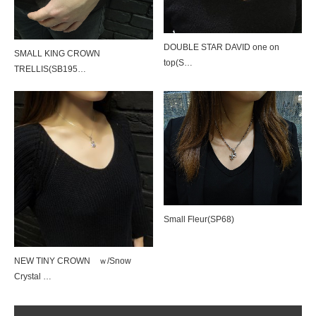
DOUBLE STAR DAVID one on
SILK CODE w/HOOK（SN-SLK01）
SMALL KING CROWN
top(S…
TRELLIS(SB195…
SILK CODE w/HOOK（SN-SLK01）
Small Fleur(SP68)
Tiny Pave Hoops（SE918）＆HALF TI…
NEW TINY CROWN ｗ/Snow
Crystal …
Tiny Pave Hoops（SE918）