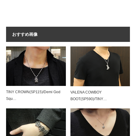
おすすめ画像
TINY CROWN(SP115)/Demi God
VALENA COWBOY
Squ…
BOOT(SP590)/TINY…