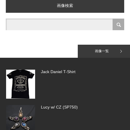
画像検索
Tiny Pave Hoops（SE918）
Jack Daniel T-Shirt
画像一覧
Lucy w/ CZ (SP750)
SMALL LINK QUILL CHAIN(SB169-1…