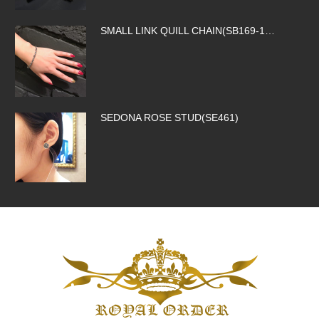
SEDONA ROSE STUD(SE461)
ROCK ROYALTY CROSS(SP326)
SILK CODE w/HOOK(SN-SLK01-BROW…