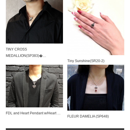
SILK CODE w/HOOK（SN-SLK01）
TINY CROSS
MEDALLION(SP383)�…
Tiny Sunshine(SR20-2)
SILK CODE w/HOOK（SN-SLK01）
Tiny Pave Hoops（SE918）＆HALF TI…
FDL and Heart Pendant w/Heart …
FLEUR DAMELIA (SP648)