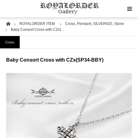
Home
ROYALORDER ITEM
Cross,
Pendant,
SILVER925,
Stone
Category
Baby Consort Cross with CZs(…
Cross
Image
Baby Consort Cross with CZs(SP34-BBY)
Motif
Material
Wedding
RoyalOrder Links